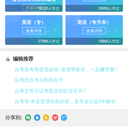
查看详情
16523人学过
29956人学过
英语（专）
英语（专升本）
查看详情
查看详情
27896人学过
18866人学过
编辑推荐
自考新考期送现金啦~老朋带新友，一起赚学费！
应用型自考火热招生中
自考文凭可以考取这些职业证书！
自考专/本全套课程低价抢，多专业任选3年畅学
分享到: