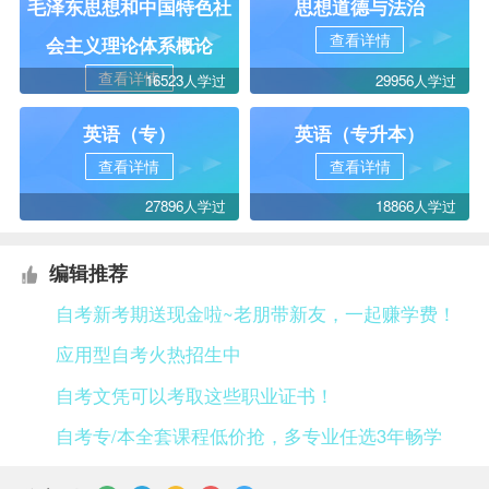
毛泽东思想和中国特色社
思想道德与法治
查看详情
会主义理论体系概论
查看详情
16523人学过
29956人学过
英语（专）
英语（专升本）
查看详情
查看详情
27896人学过
18866人学过
编辑推荐
自考新考期送现金啦~老朋带新友，一起赚学费！
应用型自考火热招生中
自考文凭可以考取这些职业证书！
自考专/本全套课程低价抢，多专业任选3年畅学