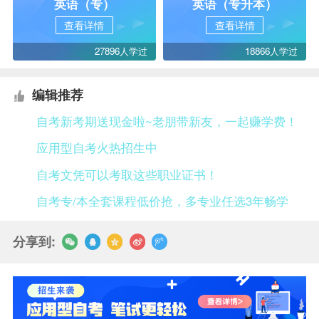
英语（专）
英语（专升本）
查看详情
查看详情
27896人学过
18866人学过
编辑推荐
自考新考期送现金啦~老朋带新友，一起赚学费！
应用型自考火热招生中
自考文凭可以考取这些职业证书！
自考专/本全套课程低价抢，多专业任选3年畅学
分享到: