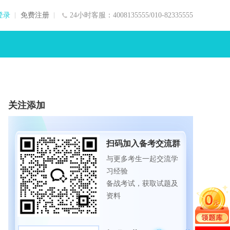
登录
免费注册
24小时客服：4008135555/010-82335555
关注添加
扫码加入备考交流群
与更多考生一起交流学
习经验
备战考试，获取试题及
资料