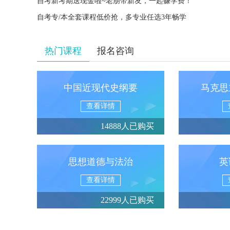
自考新考期送现金啦~老朋带新友，一起赚学费！
自考专/本全套课程低价抢，多专业任选3年畅学
热门课程
报名咨询
中国近现代史纲要
马克思
查看详情
14888人已购买
思想道德与法治
英
查看详情
22999人已购买