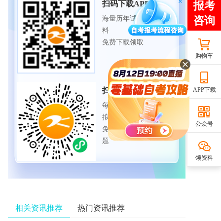
扫码下载APP
海量历年试题、备考资
料
免费下载领取
购物车
扫码进入微信小程序
APP下载
每日练题巩固、考前模
拟实战
公众号
免费体验自考365海量试
题
领资料
相关资讯推荐
热门资讯推荐