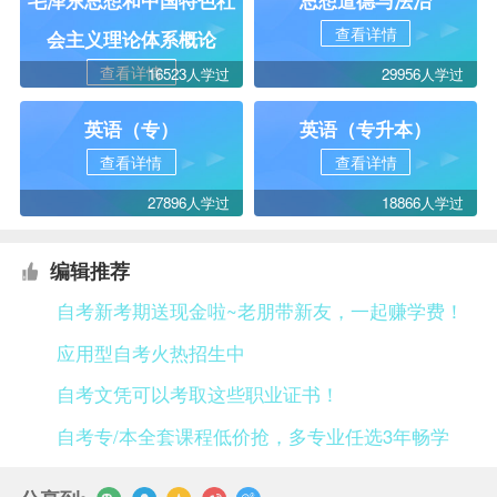
毛泽东思想和中国特色社
思想道德与法治
查看详情
会主义理论体系概论
查看详情
16523人学过
29956人学过
英语（专）
英语（专升本）
查看详情
查看详情
27896人学过
18866人学过
编辑推荐
自考新考期送现金啦~老朋带新友，一起赚学费！
应用型自考火热招生中
自考文凭可以考取这些职业证书！
自考专/本全套课程低价抢，多专业任选3年畅学