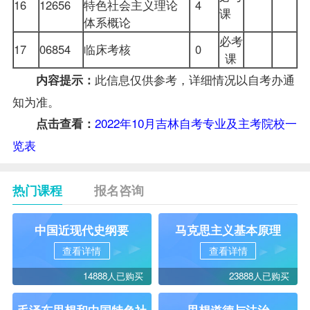
16
12656
特色社会主义理论
4
课
体系概论
必考
17
06854
临床考核
0
课
此信息仅供参考，详细情况以
自考办
通
内容提示：
知为准。
2022年10月吉林自考专业及主考院校一
点击查看：
览表
热门课程
报名咨询
中国近现代史纲要
马克思主义基本原理
查看详情
查看详情
14888人已购买
23888人已购买