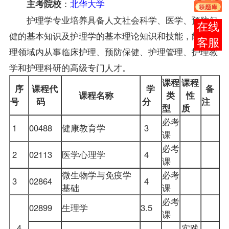
：
北华大学
主考院校
护理学专业培养具备人文社会科学、医学、预防保
在线
健的基本知识及护理学的基本理论知识和技能，能在护
客服
理领域内从事临床护理、预防保健、护理管理、护理教
学和护理科研的高级专门人才。
课程
课程
序
课程代
学
备
课程名称
类
性
号
码
分
注
型
质
必考
1
00488
健康教育学
3
课
必考
2
02113
医学心理学
4
课
微生物学与免疫学
必考
3
02864
4
基础
课
必考
02899
生理学
3.5
课
4
实践