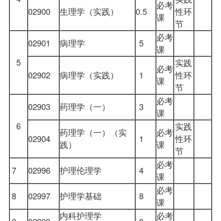
必考
02900
生理学（实践）
0.5
性环
课
节
必考
02901
病理学
5
课
5
实践
必考
02902
病理学（实践）
1
性环
课
节
必考
02903
药理学（一）
3
课
6
实践
药理学（一）（实
必考
02904
1
性环
践）
课
节
必考
7
02996
护理伦理学
4
课
必考
8
02997
护理学基础
8
课
内科护理学
必考