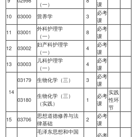
9
02998
8
（一）
课
必考
10
03000
营养学
3
课
外科护理学
必考
11
03001
8
（一）
课
妇产科护理学
必考
12
03002
4
（一）
课
儿科护理学
必考
13
03003
4
（一）
课
必考
03179
生物化学（三）
3
课
14
实践
生物化学（三）
必考
03180
1
性环
（实践）
课
节
思想道德修养与法
必考
15
03706
2
律基础
课
毛泽东思想和中国
必考