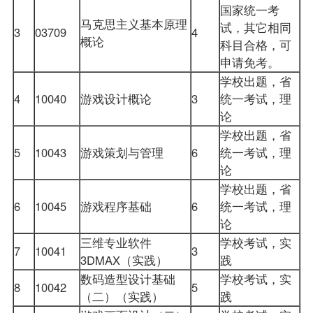
国家统一考
马克思主义基本原理
试，其它相同
3
03709
4
概论
科目合格，可
申请免考。
学校出题，省
4
10040
游戏设计概论
3
统一考试，理
论
学校出题，省
5
10043
游戏策划与管理
6
统一考试，理
论
学校出题，省
6
10045
游戏程序基础
6
统一考试，理
论
三维专业软件
学校考试，实
7
10041
3
3DMAX（实践）
践
数码造型设计基础
学校考试，实
8
10042
5
（二）（实践）
践