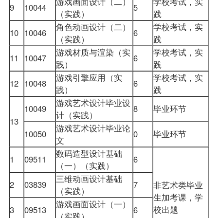
游戏画面设计（二）
学校考试，实
9
10044
5
（实践）
践
角色动画设计（二）
学校考试，实
10
10046
6
（实践）
践
游戏材质与渲染（实
学校考试，实
11
10047
6
践）
践
游戏引擎应用（实
学校考试，实
12
10048
6
践）
践
游戏艺术设计毕业设
10049
8
毕业环节
计（实践）
13
游戏艺术设计毕业论
10050
0
毕业环节
文
数码造型设计基础
1
09511
6
（一）（实践）
三维动画设计基础
2
03839
7
非艺术类毕业
（实践）
生加考课，学
游戏画面设计（一）
校出题
3
09513
6
（实践）