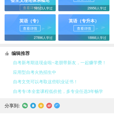
会主义理论体系概论
查看详情
16523人学过
29956人学过
英语（专）
英语（专升本）
查看详情
查看详情
27896人学过
18866人学过
编辑推荐
自考新考期送现金啦~老朋带新友，一起赚学费！
应用型自考火热招生中
自考文凭可以考取这些职业证书！
自考专/本全套课程低价抢，多专业任选3年畅学
分享到: