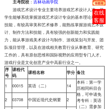
：
吉林动画学院
主考院校
游戏艺术设计专业主要培养游戏艺术设计人才，使
报考
学生能够系统掌握游戏艺术设计专业的基本理论和基本
咨询
技能，有较高审美和艺术修养，能熟练掌握游戏艺术设
计、制作方法和技能，具有较强的创新能力和实践能
力，能从事游戏美术设计与制作、游戏策划与开发、团
队项目管理，以及在游戏相关教育行业从事教育、研究
工作的，具有原创思维和国际视野的应用型专门人才。
游戏行业是文化创意产业中高薪行业之一。
序
课程代
课程名称
学分
备注
号
码
本科：第一学
1
00015
英语（二）
14
历相同科目合
格，可申请免
2
03708
中国近现代史纲要
2
考专科：英语
（二）需参加