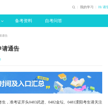
我的学习
Hi 请
备考资料
自考问答
申请通告
申请通告
印
，准考证开头0483武进、0482金坛、0481溧阳考生请关注