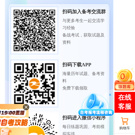
扫码加入备考交流群
与更多考生一起交流学
习经验
备战考试，获取试题及
资料
扫码下载APP
海量历年试题、备考资
料
免费下载领取
扫码进入微信小程序
每日练题巩固、考前模
购物车
拟实战