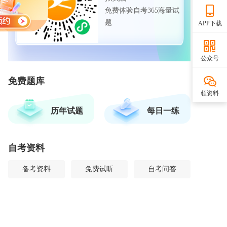
免费体验自考365海量试
题
APP下载
公众号
免费题库
领资料
历年试题
每日一练
自考资料
备考资料
免费试听
自考问答