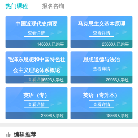
热门课程
报名咨询
中国近现代史纲要
马克思主义基本原理
查看详情
查看详情
14888人已购买
23888人已购买
毛泽东思想和中国特色社
思想道德与法治
查看详情
会主义理论体系概论
查看详情
16523人学过
29956人学过
英语（专）
英语（专升本）
查看详情
查看详情
27896人学过
18866人学过
编辑推荐