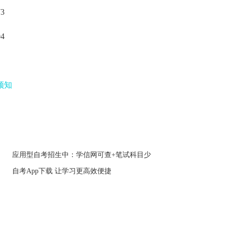
3
4
）
须知
应用型自考招生中：学信网可查+笔试科目少
自考App下载 让学习更高效便捷