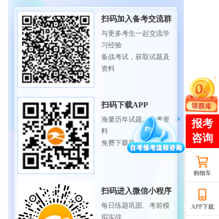
扫码加入备考交流群
与更多考生一起交流学
习经验
备战考试，获取试题及
资料
扫码下载APP
海量历年试题、备考资
料
免费下载领取
购物车
扫码进入微信小程序
每日练题巩固、考前模
APP下载
拟实战