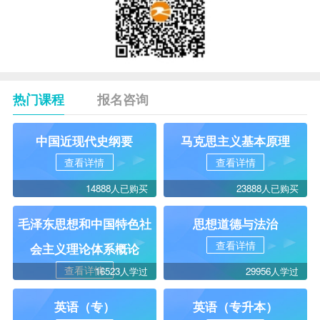
热门课程
报名咨询
中国近现代史纲要
马克思主义基本原理
查看详情
查看详情
14888人已购买
23888人已购买
毛泽东思想和中国特色社
思想道德与法治
查看详情
会主义理论体系概论
查看详情
16523人学过
29956人学过
英语（专）
英语（专升本）