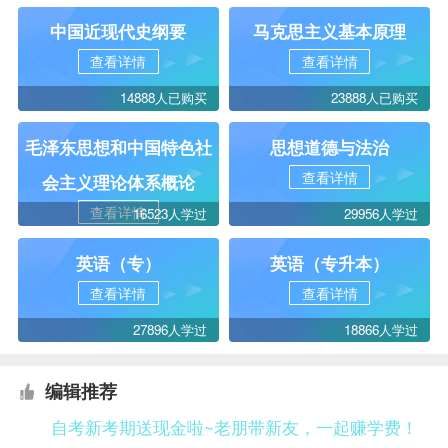
中国近现代史纲要
马克思主义基本原理
查看详情
查看详情
14888人已购买
23888人已购买
毛泽东思想和中国特色社
思想道德与法治
查看详情
会主义理论体系概论
查看详情
16523人学过
29956人学过
英语（专）
英语（专升本）
查看详情
查看详情
27896人学过
18866人学过
编辑推荐
自考新考期送现金啦~老朋带新友，一起赚学费！