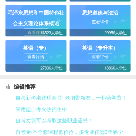
毛泽东思想和中国特色社
思想道德与法治
查看详情
会主义理论体系概论
查看详情
16523人学过
29956人学过
英语（专）
英语（专升本）
查看详情
查看详情
27896人学过
18866人学过
编辑推荐
自考新考期送现金啦~老朋带新友，一起赚学费！
应用型自考火热招生中
自考文凭可以考取这些职业证书！
自考专/本全套课程低价抢，多专业任选3年畅学