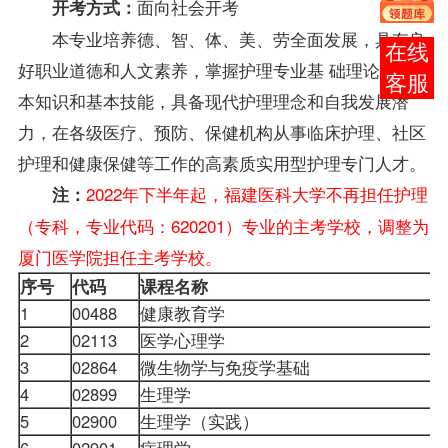
面向社会开考
开考方式：
本专业培养德、智、体、美、劳全面发展，具有良
报考
好职业道德和人文素养，掌握护理专业基 础理论、基
咨询
本知识和基本技能，具备现代护理理念和自我发展潜
力，在各级医疗、预防、保健机构从事临床护理、社区
护理和健康保健等工作的高素质实用型护理专门人才。
2022年下半年起，福建医科大学不再担任护理
注：
（专科，专业代码：620201）专业的主考学校，调整为
厦门医学院担任主考学校。
序号
代码
课程名称
1
00488
健康教育学
2
02113
医学心理学
3
02864
微生物学与免疫学基础
4
02899
生理学
5
02900
生理学（实践）
6
02901
病理学