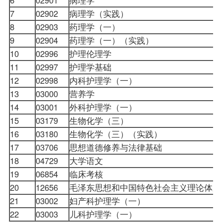
7
02902
病理学（实践）
8
02903
药理学（一）
9
02904
药理学（一）（实践）
10
02996
护理伦理学
11
02997
护理学基础
12
02998
内科护理学（一）
13
03000
营养学
14
03001
外科护理学（一）
15
03179
生物化学（三）
16
03180
生物化学（三）（实践）
17
03706
思想道德修养与法律基础
18
04729
大学语文
19
06854
临床考核
20
12656
毛泽东思想和中国特色社会主义理论体系
21
03002
妇产科护理学（一）
22
03003
儿科护理学（一）