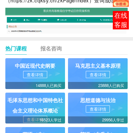
（
https://zk.cqksy.cn/zkPage/ind
ex
）
查询成绩
。
报考
咨询
热门课程
报名咨询
中国近现代史纲要
马克思主义基本原理
查看详情
查看详情
14888人已购买
23888人已购买
毛泽东思想和中国特色社
思想道德与法治
查看详情
会主义理论体系概论
查看详情
16523人学过
29956人学过