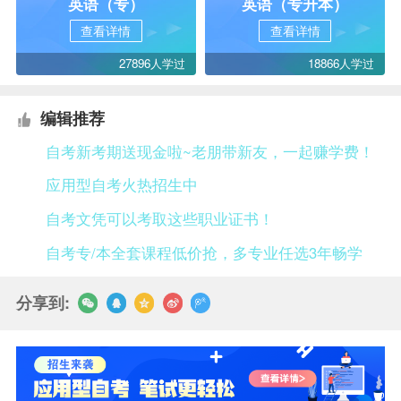
英语（专）
英语（专升本）
查看详情
查看详情
27896人学过
18866人学过
编辑推荐
自考新考期送现金啦~老朋带新友，一起赚学费！
应用型自考火热招生中
自考文凭可以考取这些职业证书！
自考专/本全套课程低价抢，多专业任选3年畅学
分享到: