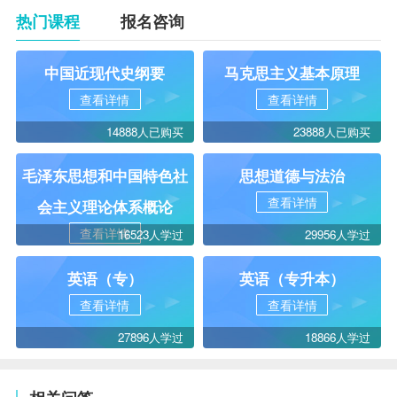
热门课程
报名咨询
中国近现代史纲要
马克思主义基本原理
查看详情
查看详情
14888人已购买
23888人已购买
毛泽东思想和中国特色社
思想道德与法治
查看详情
会主义理论体系概论
查看详情
16523人学过
29956人学过
英语（专）
英语（专升本）
查看详情
查看详情
27896人学过
18866人学过