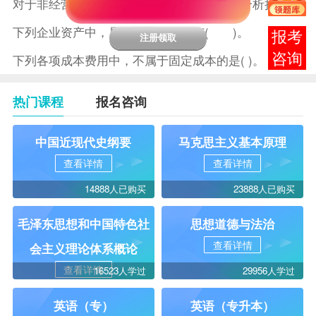
对于非经营性技术方案，经济效果评价主要分析拟定方案的( )。
下列企业资产中，属于无形资产的有( )。
报考
注册领取
咨询
下列各项成本费用中，不属于固定成本的是( )。
热门课程
报名咨询
中国近现代史纲要
马克思主义基本原理
查看详情
查看详情
14888人已购买
23888人已购买
毛泽东思想和中国特色社
思想道德与法治
查看详情
会主义理论体系概论
查看详情
16523人学过
29956人学过
英语（专）
英语（专升本）