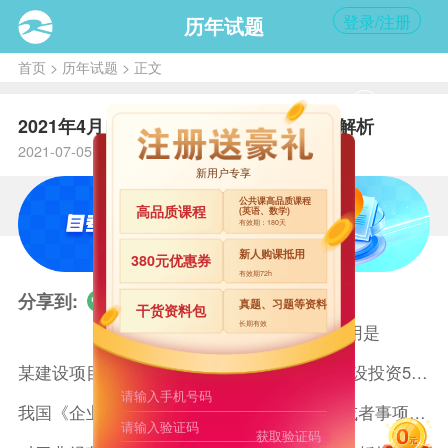
登录/注册
历年试题
首页
>
历年试题
> 正文
2021年4月自考教育管理原理试题及答案解析
2021-07-05 16:25 自考365
新用户专享
公共课高品质课程
高品质课程
(英语、数学)
有效期：180天
新人购课抵用
380元优惠券
有效期72h
你可能喜欢
分享到:
真题、习题等资料
干货资料包
长期有效
企业定额的作用是
某建设项目建设期3年，生产经营期17年，建设投资5500万元
我国《企业会计准则》规定，企业按照交易或者事项的经济特征确定
获取验证码