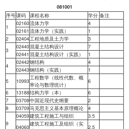
081001
序号
课码
课程名称
学分
备注
02160
流体力学
4
1
02161
流体力学（实践）
1
2
02404
工程地质及土力学
3
02440
混凝土结构设计
7
3
02441
混凝土结构设计（实践）
1
02442
钢结构
4
4
02443
钢结构（实践）
1
工程数学（线性代数、概
5
10993
6
率论与数理统计）
6
13188
结构力学（本）
6
7
03708
中国近现代史纲要
2
8
03709
马克思主义基本原理概论
4
04059
建筑工程施工与组织
3.5
9
建筑工程施工及组织（实
04060
2.5