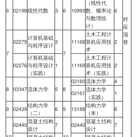
（线性代
6
02198
线性代数
3
6
10993
数、概率论
6
与数理统
对
计）
应
土木工程计
顶
计算机基础
02275
3
11168
算机应用技
2
替
与程序设计
术
7
7
计算机基础
土木工程计
02276
与程序设计
1
11169
算机应用技
2
（实践）
术（实践）
02160
流体力学
4
8
03347
流体力学
5
8
流体力学
02161
1
（实践）
结构力学
结构力学
9
02439
6
9
13188
6
（二）
（本）
混凝土结构
混凝土结构
02440
7
02440
7
设计
设计
10
10
混凝土结构
混凝土结构