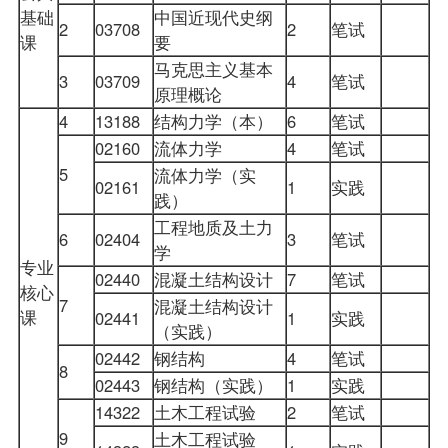
基础
中国近现代史纲
2
03708
2
笔试
课
要
马克思主义基本
3
03709
4
笔试
原理概论
4
13188
结构力学（本）
6
笔试
02160
流体力学
4
笔试
5
流体力学（实
02161
1
实践
践）
工程地质及土力
6
02404
3
笔试
学
专业
02440
混凝土结构设计
7
笔试
核心
7
混凝土结构设计
课
02441
1
实践
（实践）
02442
钢结构
4
笔试
8
02443
钢结构（实践）
1
实践
14322
土木工程试验
2
笔试
9
土木工程试验