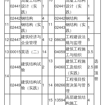
02441
设计（实
1
02441
设计（实
1
践）
践）
02442
钢结构
4
02442
钢结构
4
11
11
钢结构（实
钢结构（实
02443
1
02443
1
践）
践）
建筑经济与
工程建设法
12
02447
4
12
08638
5
企业管理
规与监理
建筑工程施
13
00015
英语（二）
14
04059
3.5
工与组织
13
建筑工程施
选
建筑结构试
02448
2
04060
工及组织
2.5
择
验
（实践）
顶
14
替
工程项目投
建筑结构试
02449
1
14
08266
资决策与管
5
验（实践）
理
高层建筑结
15
13594
4
构施工