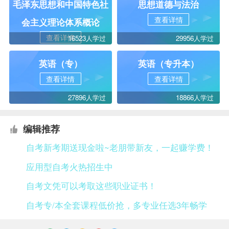
毛泽东思想和中国特色社
思想道德与法治
查看详情
会主义理论体系概论
查看详情
16523人学过
29956人学过
英语（专）
英语（专升本）
查看详情
查看详情
27896人学过
18866人学过
编辑推荐
自考新考期送现金啦~老朋带新友，一起赚学费！
应用型自考火热招生中
自考文凭可以考取这些职业证书！
自考专/本全套课程低价抢，多专业任选3年畅学