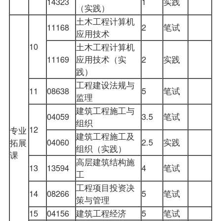
14323
1
实践
（实践）
土木工程计算机
11168
2
笔试
应用技术
10
土木工程计算机
11169
应用技术（实
2
实践
践）
工程建设法规与
11
08638
5
笔试
监理
建筑工程施工与
04059
3.5
笔试
组织
12
专业
建筑工程施工及
04060
2.5
实践
拓展
组织（实践）
课
高层建筑结构施
13
13594
4
笔试
工
工程项目投资决
14
08266
5
笔试
策与管理
15
04156
建筑工程经济
5
笔试