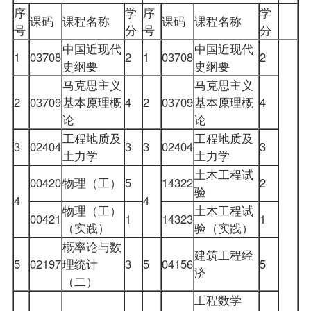
序
学
序
学
课码
课程名称
课码
课程名称
号
分
号
分
中国近现代
中国近现代
1
03708
2
1
03708
2
史纲要
史纲要
马克思主义
马克思主义
2
03709
基本原理概
4
2
03709
基本原理概
4
论
论
工程地质及
工程地质及
3
02404
3
3
02404
3
土力学
土力学
土木工程试
00420
物理（工）
5
14322
2
验
4
4
物理（工）
土木工程试
00421
1
14323
1
（实践）
验（实践）
概率论与数
建筑工程经
5
02197
理统计
3
5
04156
5
济
（二）
工程数学