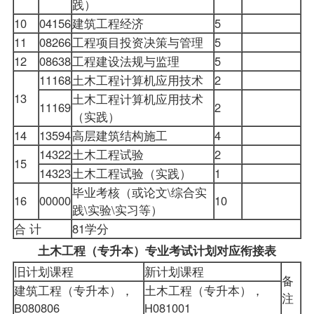
践）
10
04156
建筑工程经济
5
11
08266
工程项目投资决策与管理
5
12
08638
工程建设法规与监理
5
11168
土木工程计算机应用技术
2
13
土木工程计算机应用技术
11169
2
（实践）
14
13594
高层建筑结构施工
4
14322
土木工程试验
2
15
14323
土木工程试验（实践）
1
毕业考核（或论文\综合实
16
00000
10
践\实验\实习等）
合 计
81学分
土木工程（专升本）专业考试计划对应衔接表
旧计划课程
新计划课程
备
建筑工程（专升本），
土木工程（专升本），
注
B080806
H081001