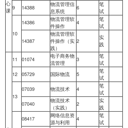
心
物流
管理信
笔
9
14388
6
课
息系统
试
物流管理软
笔
14386
4
件操作
试
10
物流管理软
实
14387
件操作（实
2
践
践）
电子商务物
笔
11
01074
3
流管理
试
笔
12
05729
国际物流
5
试
笔
07039
物流技术
4
试
13
物流技术
实
07040
2
（实践）
践
网络信息资
笔
08417
4
源与利用
试