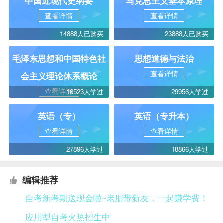
中国近现代史纲要
马克思主义基本原理
查看详情
查看详情
14888人已购买
23888人已购买
毛泽东思想和中国特色社
思想道德与法治
查看详情
会主义理论体系概论
查看详情
16523人学过
29956人学过
英语（专）
英语（专升本）
查看详情
查看详情
27896人学过
18866人学过
编辑推荐
自考新考期送现金啦~老朋带新友，一起赚学费！
应用型自考火热招生中