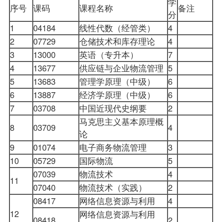
学
序号
课码
课程名称
备注
分
1
04184
线性代数（经管类）
4
2
07729
仓储技术和库存理论
4
3
13000
英语（专升本）
7
4
13677
供应链与企业物流管理
5
5
13683
管理学原理（中级）
6
6
13887
经济学原理（中级）
6
7
03708
中国近现代史纲要
2
马克思主义基本原理概
8
03709
4
论
9
01074
电子商务物流管理
3
10
05729
国际物流
5
07039
物流技术
4
11
07040
物流技术（实践）
2
08417
网络信息资源与利用
4
12
网络信息资源与利用
08418
2