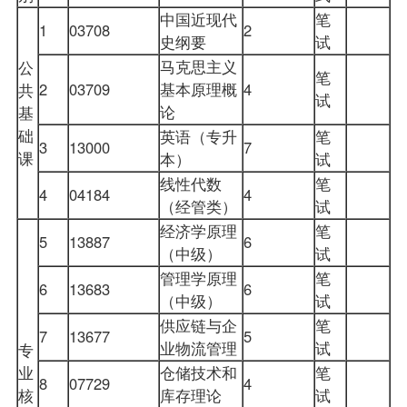
中国近现代
笔
1
03708
2
史纲要
试
马克思主义
公
笔
2
03709
基本原理概
4
共
试
论
基
础
英语（专升
笔
3
13000
7
课
本）
试
线性代数
笔
4
04184
4
（经管类）
试
经济学原理
笔
5
13887
6
（中级）
试
管理学原理
笔
6
13683
6
（中级）
试
供应链与企
笔
7
13677
5
业物流管理
试
专
业
仓储技术和
笔
8
07729
4
核
库存理论
试