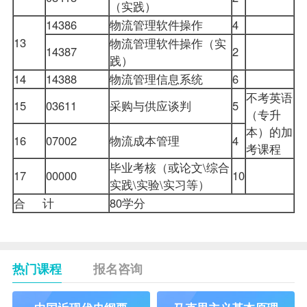
（实践）
14386
物流管理软件操作
4
13
物流管理软件操作（实
14387
2
践）
14
14388
物流管理信息系统
6
不考英语
15
03611
采购与供应谈判
5
（专升
本）的加
16
07002
物流成本管理
4
考课程
毕业考核（或论文\综合
17
00000
10
实践\实验\实习等）
合 计
80学分
热门课程
报名咨询