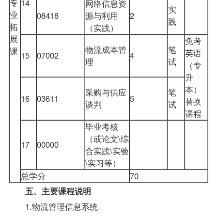
专
14
网络信息资
实
业
08418
源与利用
2
践
拓
（实践）
展
免考
物流成本管
笔
课
英语
15
07002
4
理
试
（专
升
本）
采购与供应
笔
16
03611
5
替换
谈判
试
课程
毕业考核
（或论文\综
17
00000
合实践\实验
\实习等）
总学分
70
五、主要课程说明
1.物流管理信息系统