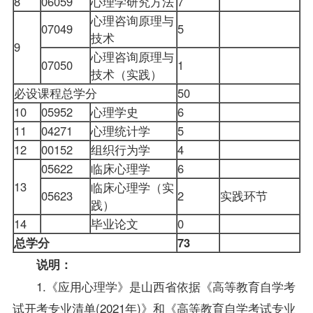
8
06059
心理学研究方法
7
心理咨询原理与
07049
5
技术
9
心理咨询原理与
07050
1
技术（实践）
必设课程总学分
50
10
05952
心理学史
6
11
04271
心理统计学
5
12
00152
组织行为学
4
05622
临床心理学
6
13
临床心理学（实
05623
2
实践环节
践）
14
毕业论文
0
总学分
73
说明：
1.《应用心理学》是山西省依据《高等教育自学考
试开考专业清单(2021年)》和《高等教育自学考试专业