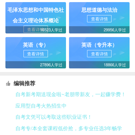
毛泽东思想和中国特色社
思想道德与法治
查看详情
会主义理论体系概论
查看详情
16523人学过
29956人学过
英语（专）
英语（专升本）
查看详情
查看详情
27896人学过
18866人学过
编辑推荐
自考新考期送现金啦~老朋带新友，一起赚学费！
应用型自考火热招生中
自考文凭可以考取这些职业证书！
自考专/本全套课程低价抢，多专业任选3年畅学