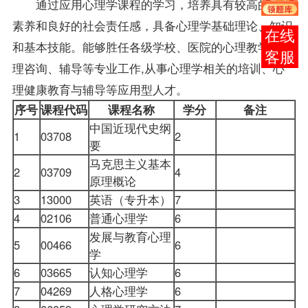
通过应用心理学课程的学习，培养具有较高的文化
素养和良好的社会责任感，具备心理学基础理论、知识
报考
和基本技能。能够胜任各级学校、医院的心理教学与心
咨询
理咨询、辅导等专业工作,从事心理学相关的培训、心
理健康教育与辅导等应用型人才。
序号
课程代码
课程名称
学分
备注
中国近现代史纲
1
03708
2
要
马克思主义基本
2
03709
4
原理概论
3
13000
英语（专升本）
7
4
02106
普通心理学
6
发展与教育心理
5
00466
6
学
6
03665
认知心理学
6
7
04269
人格心理学
6