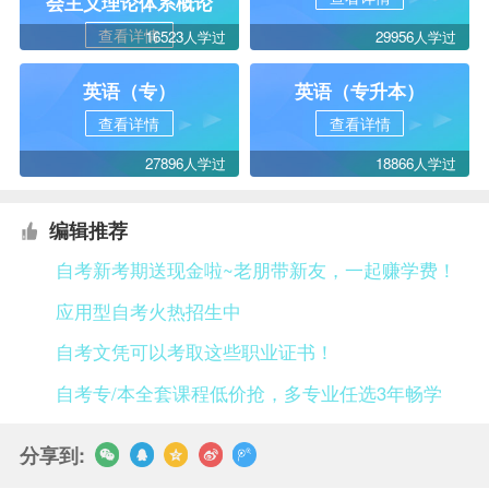
会主义理论体系概论
查看详情
16523人学过
29956人学过
英语（专）
英语（专升本）
查看详情
查看详情
27896人学过
18866人学过
编辑推荐
自考新考期送现金啦~老朋带新友，一起赚学费！
应用型自考火热招生中
自考文凭可以考取这些职业证书！
自考专/本全套课程低价抢，多专业任选3年畅学
分享到: