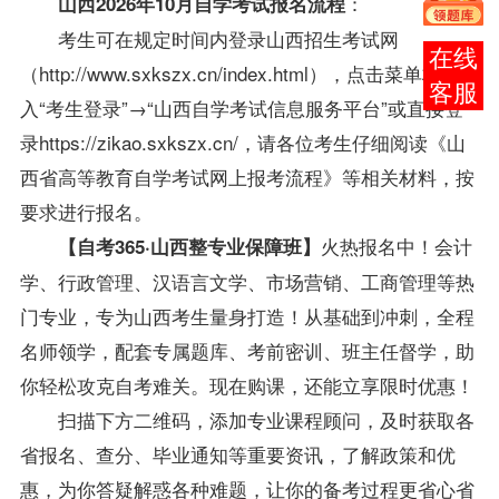
：
山西2026年10月自学考试报名流程
考生可在规定时间内登录山西招生考试网
报考
（http://www.sxkszx.cn/index.html），点击菜单栏进
咨询
入“考生登录”→“
山西自学考试
信息服务平台”或直接登
录https://zikao.sxkszx.cn/，
请各位考生仔细阅读《山
西省高等教育自学考试网上报考流程》等相关材料，按
要求进行报名。
火热报名中！
会计
【自考365·山西整专业保障班】
学、行政管理、汉语言文学、市场营销、工商管理等热
门专业，专为山西考生量身打造！从基础到冲刺，全程
名师领学，配套专属题库、考前密训、班主任督学，助
你轻松攻克自考难关。
现在购课，还能立享限时优惠！
扫描下方二维码，添加专业课程顾问，及时获取各
省报名、查分、毕业通知等重要资讯，了解政策和优
惠，为你答疑解惑各种难题，让你的备考过程更省心省