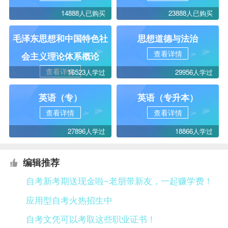
14888人已购买
23888人已购买
毛泽东思想和中国特色社
思想道德与法治
查看详情
会主义理论体系概论
查看详情
16523人学过
29956人学过
英语（专）
英语（专升本）
查看详情
查看详情
27896人学过
18866人学过
编辑推荐
自考新考期送现金啦~老朋带新友，一起赚学费！
应用型自考火热招生中
自考文凭可以考取这些职业证书！