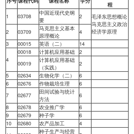
序号
课程代码
课程名称
学分
程
中国近现代史纲
1
03708
2
毛泽东思想概论
要
马克思主义政治
马克思主义基本
经济学原理
2
03709
4
原理概论
3
00015
英语（二）
14
00018
计算机应用基础
2
4
计算机应用基础
00019
2
（实践）
5
02634
生物化学（二）
6
6
02676
作物栽培生理
6
田间试验与统计
7
02677
6
方法
8
02678
农业推广学
6
9
02679
种子学
6
10
02680
农产品加工
4
种子生产与经营