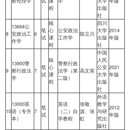
察伦理学
试
课
学
大学
年版
程
出版
社
核
四川
13664公
笔
心
公安政治
大学
2014
8
安政治工
6
陈立川
试
课
工作学
出版
年版
作学
程
社
中国
核
人民
13900警
警察行政
笔
心
公安
2021
9
察行政法
7
法学（第
高文英
试
课
大学
年版
学
二版）
程
出版
社
外语
13000英
英语
张敬
教学
笔
2012
10
语（专升
7
（二）自
源、张
与研
试
年版
本）
学教程
虹
究出
版社