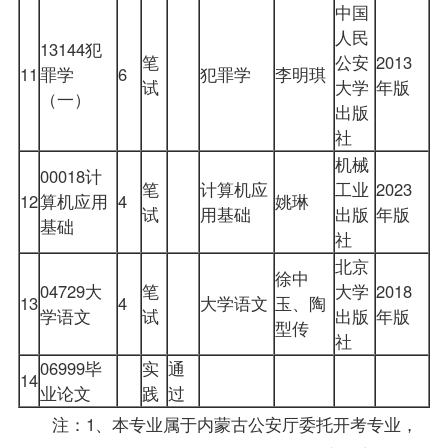
中国
人民
13144犯
笔
公安
2013
11
罪学
6
犯罪学
李明琪
试
大学
年版
（一）
出版
社
机械
00018计
笔
计算机应
工业
2023
12
算机应用
4
姚琳
试
用基础
出版
年版
基础
社
北京
徐中
04729大
笔
大学
2018
13
4
大学语文
玉、陶
学语文
试
出版
年版
型传
社
06999毕
实
通
14
业论文
践
过
注：1、本专业属于内蒙古公安厅委托开考专业，