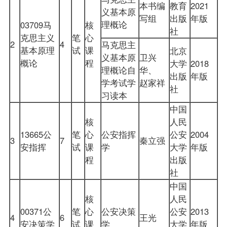
本书编
教育
2021
义基本原
写组
出版
年版
理概论
03709
马
核
社
克思主义
笔
心
2
4
马克思主
基本原理
试
课
北京
义基本原
卫兴
概论
程
大学
2018
理概论自
华、
出版
年版
学考试学
赵家祥
社
习读本
中国
核
人民
13665公
笔
心
公安指挥
公安
2004
3
7
秦立强
安指挥
试
课
学
大学
年版
程
出版
社
中国
核
人民
00371公
笔
心
公安决策
公安
2013
4
6
王光
安决策学
试
课
学
大学
年版