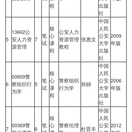
程
出版
社
中国
核
人民
13662公
公安人力
笔
心
公安
2009
5
安人力资
7
资源管理
张惠文
试
课
大学
年版
源管理
教程
程
出版
社
中国
核
人民
00859警
笔
心
警察组织
公安
2006
6
察
组织行
5
孙娟
试
课
行为学
大学
年版
为学
程
出版
社
中国
核
人民
00369警
笔
心
警察伦理
公安
2012
7
6
杜晋丰