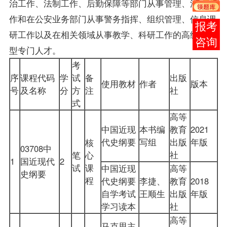
治工作、法制工作、后勤保障等部门从事管理、法制工
作和在公安业务部门从事警务指挥、组织管理、信息调
报考
研工作以及在相关领域从事教学、科研工作的高级复合
咨询
型专门人才。
考
序
课程代码
学
试
备
出版
使用教材
作者
版本
号
及名称
分
方
注
社
式
高等
中国近现
本书编
教育
2021
代史纲要
写组
出版
年版
核
03708中
社
笔
心
1
国近现代
2
试
课
中国近现
高等
史纲要
程
代史纲要
李捷、
教育
2018
自学考试
王顺生
出版
年版
学习读本
社
高等
马克思主