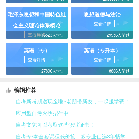
毛泽东思想和中国特色社
思想道德与法治
查看详情
会主义理论体系概论
查看详情
16523人学过
29956人学过
英语（专）
英语（专升本）
查看详情
查看详情
27896人学过
18866人学过
编辑推荐
自考新考期送现金啦~老朋带新友，一起赚学费！
应用型自考火热招生中
自考文凭可以考取这些职业证书！
自考专/本全套课程低价抢，多专业任选3年畅学