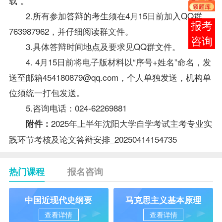
载”。
2.所有参加答辩的考生须在4月15日前加入QQ群
报考
763987962，并仔细阅读群文件。
咨询
3.具体答辩时间地点及要求见QQ群文件。
4. 4月15日前将电子版材料以“序号+姓名”命名，发
送至邮箱454180879@qq.com，个人单独发送，机构单
位须统一打包发送。
5.咨询电话：024-62269881
2025年上半年沈阳大学自学考试主考专业实
附件：
践环节考核及论文答辩安排_20250414154735
热门课程
报名咨询
中国近现代史纲要
马克思主义基本原理
查看详情
查看详情