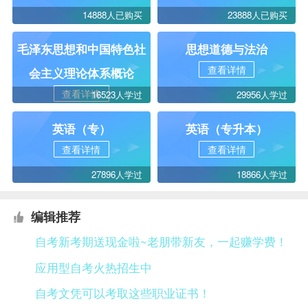
14888人已购买
23888人已购买
毛泽东思想和中国特色社
思想道德与法治
查看详情
会主义理论体系概论
查看详情
16523人学过
29956人学过
英语（专）
英语（专升本）
查看详情
查看详情
27896人学过
18866人学过
编辑推荐
自考新考期送现金啦~老朋带新友，一起赚学费！
应用型自考火热招生中
自考文凭可以考取这些职业证书！