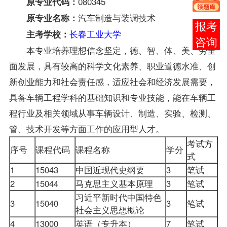
080345
原专业代码：
汽车制造与装调技术
原专业名称：
报考
长春工业大学
主考学校：
咨询
本专业培养理想信念坚定，德、智、体、美、劳全
面发展，具有较高的科学文化素养、职业道德水准、创
新创业能力和社会责任感，适应社会和经济发展需要，
具备车辆工程学科的基础知识和专业技能，能在车辆工
程行业及相关领域从事车辆设计、制造、实验、检测、
管、技术开发等方面工作的应用型人才。
考试方
序号
课程代码
课程名称
学分
式
1
15043
中国近现代史纲要
3
笔试
2
15044
马克思主义基本原理
3
笔试
习近平新时代中国特色
3
15040
3
笔试
社会主义思想概论
4
13000
英语（专升本）
7
笔试