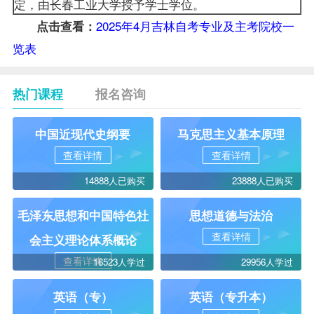
定，由长春工业大学授予学士学位。
2025年4月吉林自考专业及主考院校一
点击查看：
览表
热门课程
报名咨询
中国近现代史纲要
马克思主义基本原理
查看详情
查看详情
14888人已购买
23888人已购买
毛泽东思想和中国特色社
思想道德与法治
查看详情
会主义理论体系概论
查看详情
16523人学过
29956人学过
英语（专）
英语（专升本）