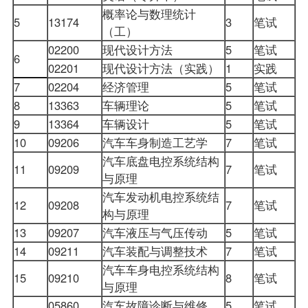
概率论与数理统计
5
13174
3
笔试
（工）
02200
现代设计方法
5
笔试
6
02201
现代设计方法（实践）
1
实践
7
02204
经济管理
5
笔试
8
13363
车辆理论
5
笔试
9
13364
车辆设计
5
笔试
10
09206
汽车车身制造工艺学
7
笔试
汽车底盘电控系统结构
11
09209
7
笔试
与原理
汽车发动机电控系统结
12
09208
7
笔试
构与原理
13
09207
汽车液压与气压传动
5
笔试
14
09211
汽车装配与调整技术
7
笔试
汽车车身电控系统结构
15
09210
8
笔试
与原理
05860
汽车故障诊断与维修
5
笔试