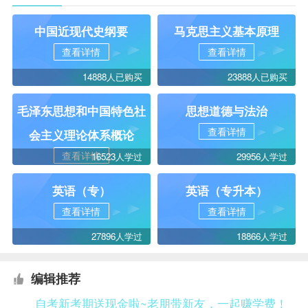
中国近现代史纲要
马克思主义基本原理
查看详情
查看详情
14888人已购买
23888人已购买
毛泽东思想和中国特色社
思想道德与法治
查看详情
会主义理论体系概论
查看详情
16523人学过
29956人学过
英语（专）
英语（专升本）
查看详情
查看详情
27896人学过
18866人学过
编辑推荐
自考新考期送现金啦~老朋带新友，一起赚学费！