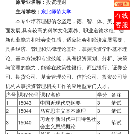
投资理财
原专业名称：
东北师范大学
主考学校：
报考
本专业培养理想信念坚定，德、智、体、美、劳全
咨询
面发展,具有较高的科学文化素养、职业道德水准、创
新创业能力和社会责任感，适应社会和经济发展需要，
具备经济、管理和法律理论基础，掌握投资学科基本理
论、基本方法和专业技能，具有投资策划、分析、决策
与管理的能力，能够在政策性银行、商业银行、证券公
司、期货公司、基金管理公司、信托公司、投资公司等
机构从事投资管理相关工作的应用型专门人才。
序号
课程代码
课程名称
学分
备注
1
15043
中国近现代史纲要
3
笔试
2
15044
马克思主义基本原理
3
笔试
习近平新时代中国特色社
3
15040
3
笔试
会主义思想概论