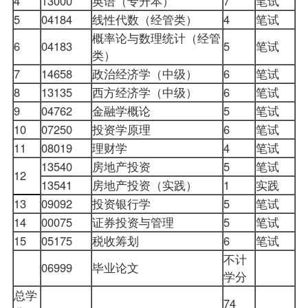
4
13000
英语（专升本）
7
笔试
5
04184
线性代数（经管类）
4
笔试
概率论与数理统计（经管
6
04183
5
笔试
类）
7
14658
政治经济学（中级）
6
笔试
8
13135
西方经济学（中级）
6
笔试
9
04762
金融学概论
5
笔试
10
07250
投资学原理
6
笔试
11
08019
理财学
4
笔试
13540
房地产投资
5
笔试
12
13541
房地产投资（实践）
1
实践
13
09092
投资银行学
5
笔试
14
00075
证券投资与管理
5
笔试
15
05175
税收筹划
6
笔试
不计
06999
毕业论文
学分
总学
74