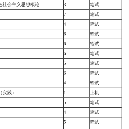
色社会主义思想概论
3
笔试
7
笔试
4
笔试
6
笔试
6
笔试
6
笔试
5
笔试
6
笔试
4
笔试
（实践）
1
上机
5
笔试
4
笔试
5
笔试