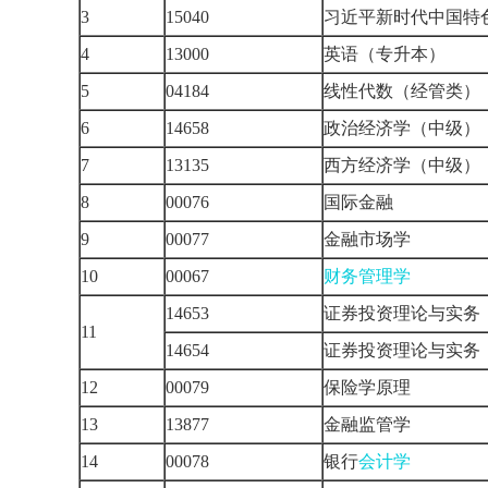
3
15040
习近平新时代中国特
4
13000
英语（专升本）
5
04184
线性代数（经管类）
6
14658
政治经济学（中级）
7
13135
西方经济学（中级）
8
00076
国际金融
9
00077
金融市场学
10
00067
财务管理学
14653
证券投资理论与实务
11
14654
证券投资理论与实务
12
00079
保险学原理
13
13877
金融监管学
14
00078
银行
会计学