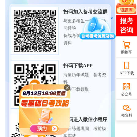
扫码加入备考交流群
与更多考生一起交流学
习经验
备战考试，获取试题及
资料
购物车
扫码下载APP
APP下载
海量历年试题、备考资
料
免费下载领取
公众号
领资料
扫码进入微信小程序
每日练题巩固、考前模
拟实战