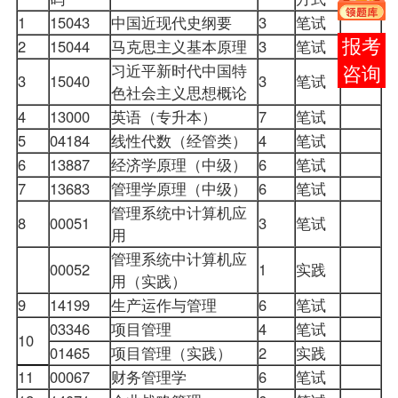
1
15043
中国近现代史纲要
3
笔试
2
15044
马克思主义基本原理
3
笔试
报考
习近平新时代中国特
咨询
3
15040
3
笔试
色社会主义思想概论
4
13000
英语（专升本）
7
笔试
5
04184
线性代数（经管类）
4
笔试
6
13887
经济学原理（中级）
6
笔试
7
13683
管理学原理
（中级）
6
笔试
管理系统中计算机应
8
00051
3
笔试
用
管理系统中计算机应
00052
1
实践
用（实践）
9
14199
生产运作与管理
6
笔试
03346
项目管理
4
笔试
10
01465
项目管理（实践）
2
实践
11
00067
财务管理学
6
笔试