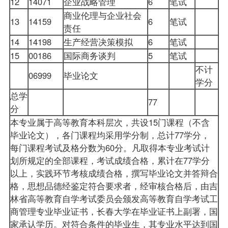
12
14071
企业战略管理
6
笔试
商业伦理与企业社会
13
14159
6
笔试
责任
14
14198
生产经营决策模拟
6
笔试
15
00186
国际商务谈判
5
笔试
不计
06999
毕业论文
学分
总学
77
分
本专业属于高等教育本科层次，共设15门课程（不含
毕业论文），各门课程均采用学分制，总计77学分，
每门课程考试及格分数为60分。凡取得本专业考试计
划所规定的全部课程，考试成绩合格，累计在77学分
以上，实践环节考核成绩合格，撰写毕业论文并答辩合
格，思想品德经鉴定符合要求者，经审核合格后，由吉
林省高等教育自学考试委员会颁发高等教育自学考试工
商管理专业毕业证书，长春大学在毕业证书上副署，国
家承认学历。对符合条件的毕业生，其专业水平达到国