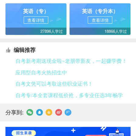
英语（专）
英语（专升本）
查看详情
查看详情
27896人学过
18866人学过
编辑推荐
自考新考期送现金啦~老朋带新友，一起赚学费！
应用型自考火热招生中
自考文凭可以考取这些职业证书！
自考专/本全套课程低价抢，多专业任选3年畅学
分享到: