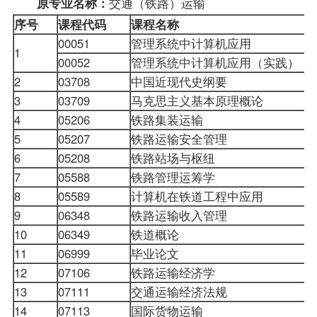
交通（铁路）运输
原专业名称：
序号
课程代码
课程名称
00051
管理系统中计算机应用
1
00052
管理系统中计算机应用（实践）
2
03708
中国近现代史纲要
3
03709
马克思主义基本原理概论
4
05206
铁路集装运输
5
05207
铁路运输安全管理
6
05208
铁路站场与枢纽
7
05588
铁路管理运筹学
8
05589
计算机在铁道工程中应用
9
06348
铁路运输收入管理
10
06349
铁道概论
11
06999
毕业论文
12
07106
铁路运输经济学
13
07111
交通运输经济法规
14
07113
国际货物运输