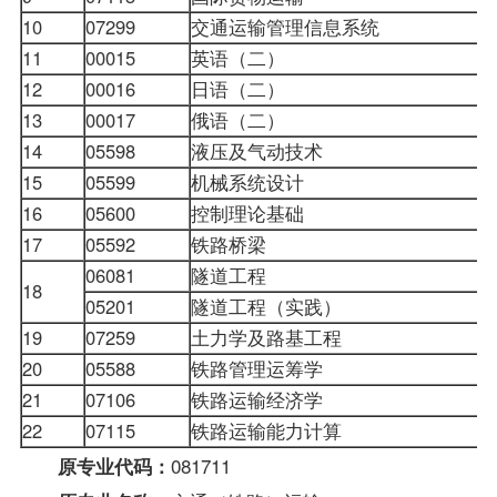
10
07299
交通运输
管理信息系统
11
00015
英语（二）
12
00016
日语（二）
13
00017
俄语（二）
14
05598
液压及气动技术
15
05599
机械系统设计
16
05600
控制理论基础
17
05592
铁路桥梁
06081
隧道工程
18
05201
隧道工程（实践）
19
07259
土力学及路基工程
20
05588
铁路管理运筹学
21
07106
铁路运输经济学
22
07115
铁路运输能力计算
081711
原专业代码：