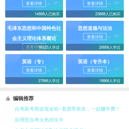
查看详情
查看详情
14888人已购买
23888人已购买
毛泽东思想和中国特色社
思想道德与法治
查看详情
会主义理论体系概论
查看详情
16523人学过
29956人学过
英语（专）
英语（专升本）
查看详情
查看详情
27896人学过
18866人学过
编辑推荐
自考新考期送现金啦~老朋带新友，一起赚学费！
应用型自考火热招生中