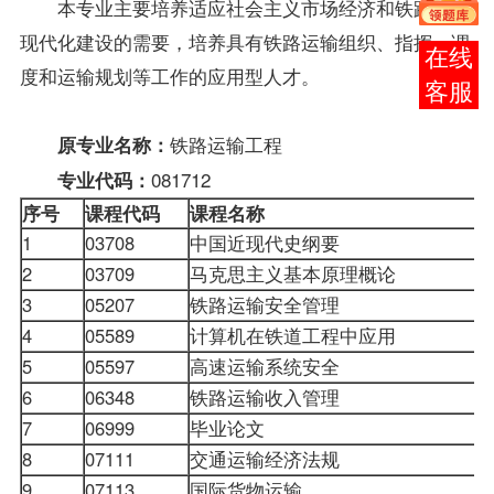
本专业主要培养适应社会主义市场经济和铁路运输
现代化建设的需要，培养具有铁路运输组织、指挥、调
报考
度和运输规划等工作的应用型人才。
咨询
铁路运输工程
原专业名称：
081712
专业代码：
序号
课程代码
课程名称
1
03708
中国近现代史纲要
2
03709
马克思主义基本原理概论
3
05207
铁路运输安全管理
4
05589
计算机在铁道工程中应用
5
05597
高速运输系统安全
6
06348
铁路运输收入管理
7
06999
毕业论文
8
07111
交通运输经济法规
9
07113
国际货物运输