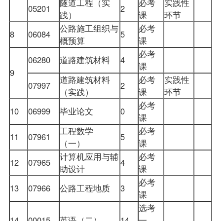
隧道工程（实
必考
实践性
05201
2
践）
课
环节
公路施工组织与
必考
8
06084
5
概预算
课
必考
06280
道路建筑材料
4
课
9
道路建筑材料
必考
实践性
07997
2
（实践）
课
环节
必考
10
06999
毕业论文
0
课
工程数学
必考
11
07961
5
（一）
课
计算机应用与辅
必考
12
07965
4
助设计
课
必考
13
07966
公路工程地质
3
课
选考
14
00015
英语（二）
14
一