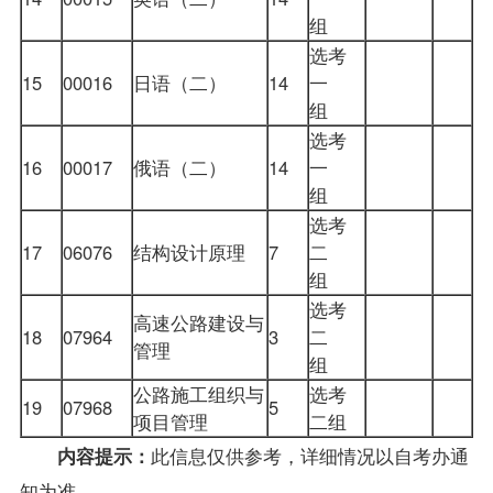
组
选考
15
00016
日语（二）
14
一
组
选考
16
00017
俄语（二）
14
一
组
选考
17
06076
结构设计原理
7
二
组
选考
高速公路建设与
18
07964
3
二
管理
组
公路施工组织与
选考
19
07968
5
项目管理
二组
此信息仅供参考，详细情况以
自考办
通
内容提示：
知为准。