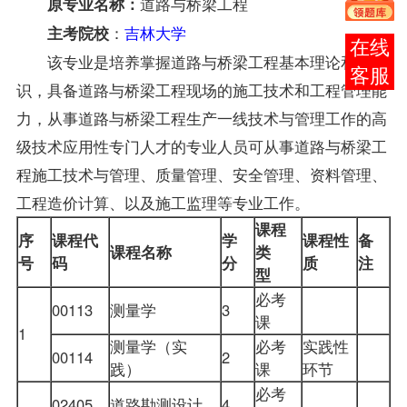
道路与桥梁工程
原专业名称：
：
吉林大学
主考院校
报考
该专业是培养掌握道路与桥梁工程基本理论和知
咨询
识，具备道路与桥梁工程现场的施工技术和工程管理能
力，从事道路与桥梁工程生产一线技术与管理工作的高
级技术应用性专门人才的专业人员可从事道路与桥梁工
程施工技术与管理、质量管理、安全管理、资料管理、
工程造价计算、以及施工监理等专业工作。
课程
序
课程代
学
课程性
备
课程名称
类
号
码
分
质
注
型
必考
00113
测量学
3
课
1
测量学（实
必考
实践性
00114
2
践）
课
环节
必考
02405
道路勘测设计
4