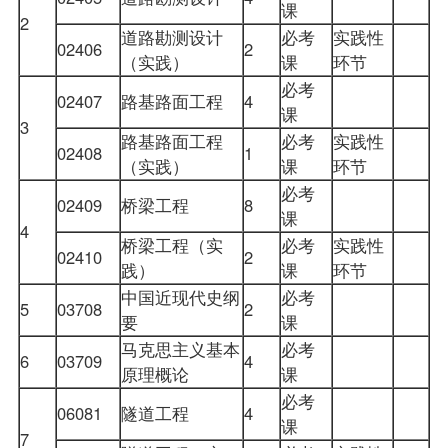
课
2
道路勘测设计
必考
实践性
02406
2
（实践）
课
环节
必考
02407
路基路面工程
4
课
3
路基路面工程
必考
实践性
02408
1
（实践）
课
环节
必考
02409
桥梁工程
8
课
4
桥梁工程（实
必考
实践性
02410
2
践）
课
环节
中国近现代史纲
必考
5
03708
2
要
课
马克思主义基本
必考
6
03709
4
原理概论
课
必考
06081
隧道工程
4
课
7