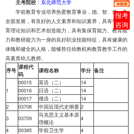
：
东北师范大学
主考院校
学前教育专业培养热爱教育事业，德、智、体、美
在线
全面发展，有良好的人文素养和知识素养，具有学前教
客服
育理论知识和艺术创造能力，具有集保育能力、教育能
力和教研能力为一身的良好职业技能特征，具有健康的
体魄和健全的人格，能够胜任幼教机构教育教学工作的
高素质幼儿教师。
课程代
序号
课程名称
学分
备注
码
00015
英语（二）
14
1
00016
日语（二）
14
00017
俄语（二）
14
2
03708
中国近现代史纲要
2
马克思主义基本原
3
03709
4
理概论
4
00385
学前卫生学
4