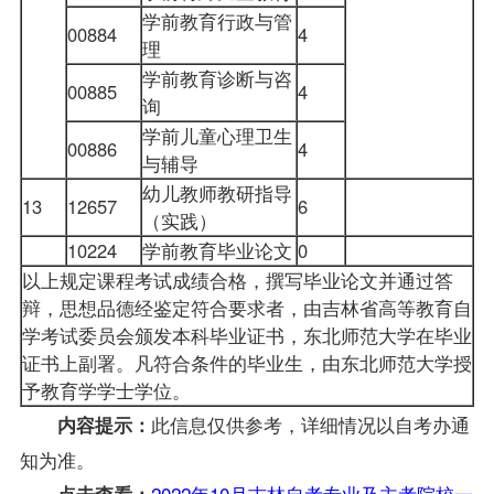
学前教育行政与管
00884
4
理
学前教育诊断与咨
00885
4
询
学前儿童心理卫生
00886
4
与辅导
幼儿教师教研指导
13
12657
6
（实践）
10224
学前教育毕业论文
0
以上规定课程考试成绩合格，撰写毕业论文并通过答
辩，思想品德经鉴定符合要求者，由吉林省高等教育自
学考试委员会颁发本科毕业证书，东北师范大学在毕业
证书上副署。凡符合条件的毕业生，由东北师范大学授
予教育学学士学位。
此信息仅供参考，详细情况以自考办通
内容提示：
知为准。
2022年10月吉林自考专业及主考院校一
点击查看：