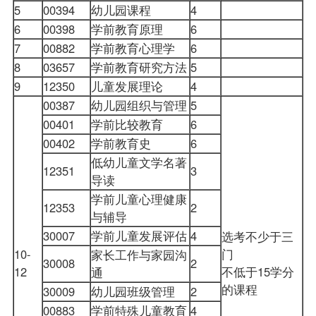
5
00394
幼儿园课程
4
6
00398
学前
教育原理
6
7
00882
学前教育心理学
6
8
03657
学前教育研究方法
5
9
12350
儿童发展理论
4
00387
幼儿园组织与管理
5
00401
学前
比较教育
6
00402
学前教育史
6
低幼儿童文学名著
12351
3
导读
学前儿童心理健康
12353
2
与辅导
30007
学前儿童发展评估
4
选考不少于三
10-
门
家长工作与家园沟
30008
2
12
不低于15学分
通
的课程
30009
幼儿园班级管理
2
00883
学前特殊儿童教育
4