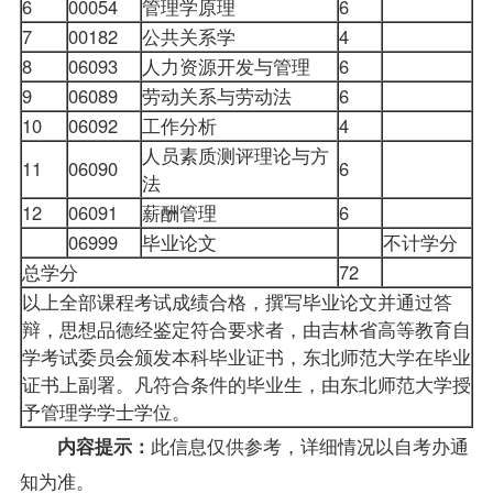
6
00054
管理学原理
6
7
00182
公共关系学
4
8
06093
人力资源开发与管理
6
9
06089
劳动关系与劳动法
6
10
06092
工作分析
4
人员素质测评理论与方
11
06090
6
法
12
06091
薪酬管理
6
06999
毕业论文
不计学分
总学分
72
以上全部课程考试成绩合格，撰写毕业论文并通过答
辩，思想品德经鉴定符合要求者，由吉林省高等教育自
学考试委员会颁发本科毕业证书，东北师范大学在毕业
证书上副署。凡符合条件的毕业生，由东北师范大学授
予管理学学士学位。
此信息仅供参考，详细情况以
自考办
通
内容提示：
知为准。