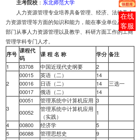
：
东北师范大学
主考院校
人力资源管理专业培养具备管理、经济、法律及人
报考
力资源管理等方面的知识和能力，能在事业单位及政府
咨询
部门从事人力资源管理以及教学、科研方面工作的工商
管理学科专门人才。
课程代
序号
课 程 名 称
学分
备注
码
1
03708
中国近现代史纲要
2
00015
英语（二）
14
2
00016
日语（二）
14
三选一
00017
俄语（二）
14
00051
管理系统中计算机应用
3
3
管理系统中计算机应用
00052
1
（实践）
4
00800
经济学
5
5
06088
管理思想史
9