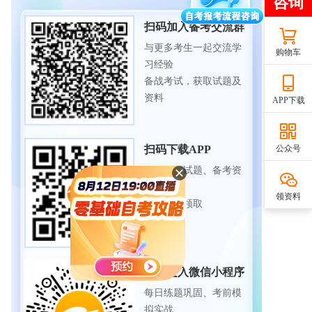
扫码加入备考交流群
与更多考生一起交流学
购物车
习经验
备战考试，获取试题及
资料
APP下载
扫码下载APP
公众号
海量历年试题、备考资
料
领资料
免费下载领取
扫码进入微信小程序
每日练题巩固、考前模
拟实战