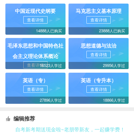
中国近现代史纲要
马克思主义基本原理
查看详情
查看详情
14888人已购买
23888人已购买
毛泽东思想和中国特色社
思想道德与法治
查看详情
会主义理论体系概论
查看详情
16523人学过
29956人学过
英语（专）
英语（专升本）
查看详情
查看详情
27896人学过
18866人学过
编辑推荐
自考新考期送现金啦~老朋带新友，一起赚学费！