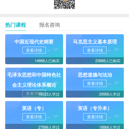
热门课程
报名咨询
中国近现代史纲要
马克思主义基本原理
查看详情
查看详情
14888人已购买
23888人已购买
毛泽东思想和中国特色社
思想道德与法治
查看详情
会主义理论体系概论
查看详情
16523人学过
29956人学过
英语（专）
英语（专升本）
查看详情
查看详情
27896人学过
18866人学过