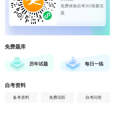
免费体验自考365海量试
题
免费题库
历年试题
每日一练
自考资料
备考资料
免费试听
自考问答