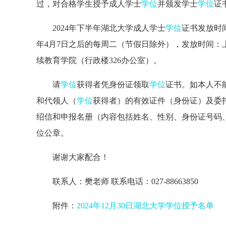
过，对合格学生授予成人学士
学位
并颁发学士
学位
证
2024年下半年湖北大学成人学士
学位
证书发放时间
年4月7日之后的每周二（节假日除外），发放时间：上午8:3
续教育学院（行政楼326办公室）。
请
学位
获得者凭身份证领取
学位
证书。如本人不
和代领人（
学位
获得者）的有效证件（身份证）及委
绍信和申报名册（内容包括姓名、性别、身份证号码
位公章。
谢谢大家配合！
联系人：樊老师 联系电话：027-88663850
附件：
2024年12月30日湖北大学学位授予名单