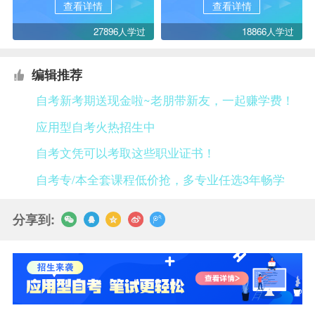
查看详情
查看详情
27896人学过
18866人学过
编辑推荐
自考新考期送现金啦~老朋带新友，一起赚学费！
应用型自考火热招生中
自考文凭可以考取这些职业证书！
自考专/本全套课程低价抢，多专业任选3年畅学
分享到: