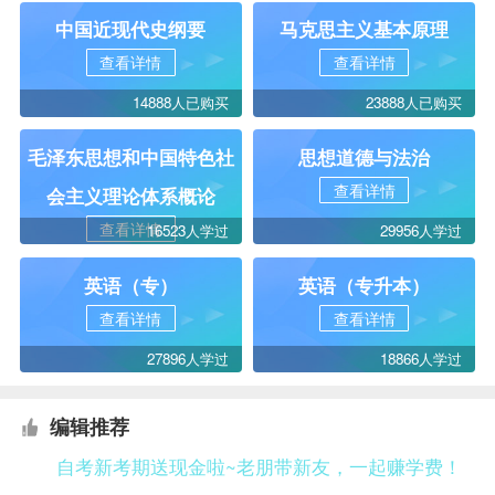
中国近现代史纲要
马克思主义基本原理
查看详情
查看详情
14888人已购买
23888人已购买
毛泽东思想和中国特色社
思想道德与法治
查看详情
会主义理论体系概论
查看详情
16523人学过
29956人学过
英语（专）
英语（专升本）
查看详情
查看详情
27896人学过
18866人学过
编辑推荐
自考新考期送现金啦~老朋带新友，一起赚学费！