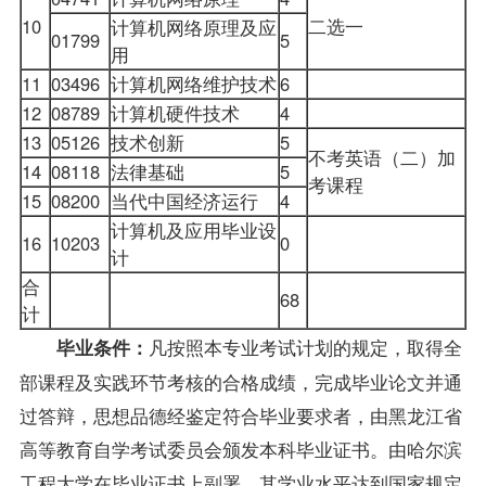
10
二选一
计算机网络原理及应
01799
5
用
11
03496
计算机网络维护技术
6
12
08789
计算机硬件技术
4
13
05126
技术创新
5
不考英语（二）加
14
08118
法律基础
5
考课程
15
08200
当代中国经济运行
4
计算机及应用毕业设
16
10203
0
计
合
68
计
凡按照本专业考试计划的规定，取得全
毕业条件：
部课程及实践环节考核的合格成绩，完成毕业论文并通
过答辩，思想品德经鉴定符合毕业要求者，由黑龙江省
高等教育自学考试委员会颁发本科毕业证书。由哈尔滨
工程大学在毕业证书上副署。其学业水平达到国家规定