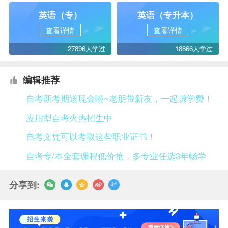
英语（专）
英语（专升本）
查看详情
查看详情
27896人学过
18866人学过
编辑推荐
自考新考期送现金啦~老朋带新友，一起赚学费！
应用型自考火热招生中
自考文凭可以考取这些职业证书！
自考专/本全套课程低价抢，多专业任选3年畅学
分享到: