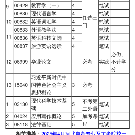
00429
教育学（一）
4
笔试
9
00830
现代语言学
4
笔试
任选三
10
00832
英语词汇学
4
笔试
门
00833
外语教学法
4
笔试
11
00836
英语科技文选
4
笔试
00837
旅游英语选读
4
笔试
必做、
12
06999
毕业论文
必考
实践
不计学
分
习近平新时代中
13
15040
国特色社会主义
3
必考
思想概论
现代科学技术基
不考第
1
03130
5
笔试
础
二外语
2
04024
应用写作概论
5
加考课
笔试
程
3
08118
法律基础
5
笔试
2025年4月河北自考专业及主考院校一
相关推荐：