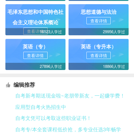
毛泽东思想和中国特色社
思想道德与法治
查看详情
会主义理论体系概论
查看详情
16523人学过
29956人学过
英语（专）
英语（专升本）
查看详情
查看详情
27896人学过
18866人学过
编辑推荐
自考新考期送现金啦~老朋带新友，一起赚学费！
应用型自考火热招生中
自考文凭可以考取这些职业证书！
自考专/本全套课程低价抢，多专业任选3年畅学