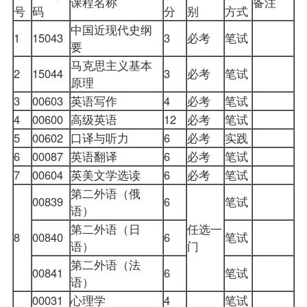
课程名称
备注
号
码
分
别
方式
中国近现代史纲
1
15043
3
必考
笔试
要
马克思主义基本
2
15044
3
必考
笔试
原理
3
00603
英语写作
4
必考
笔试
4
00600
高级英语
12
必考
笔试
5
00602
口译与听力
6
必考
实践
6
00087
英语翻译
6
必考
笔试
7
00604
英美文学选读
6
必考
笔试
第二外语（俄
00839
6
笔试
语）
第二外语（日
任选一
8
00840
6
笔试
语）
门
第二外语（法
00841
6
笔试
语）
00031
心理学
4
笔试