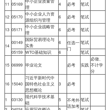
中小企业质量管
11
05169
4
必考
笔试
理
中小企业人力资
12
05170
6
必考
笔试
源组织与管理
中小企业战略管
13
05171
6
必考
笔试
理
国际贸易
理论与
00149
6
笔试
任选一
实务
14
门
05159
WTO基础知识
6
笔试
必做、
15
06999
毕业论文
必考
实践
不计学
分
习近平新时代中
16
15040
国特色社会主义
3
必考
思想概论
现代科学技术基
1
03130
5
笔试
不考外
础
语加考
2
04024
应用写作概论
5
笔试