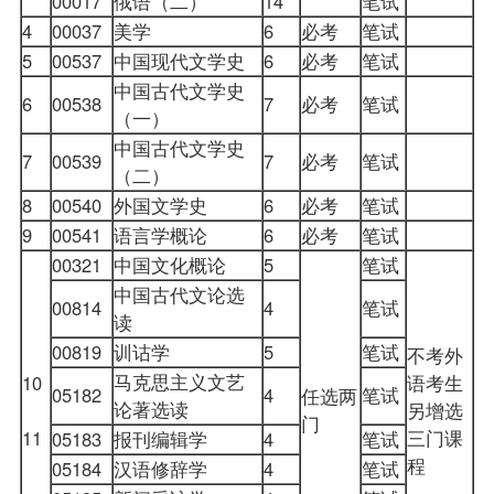
00017
俄语（二）
14
笔试
4
00037
美学
6
必考
笔试
5
00537
中国现代文学史
6
必考
笔试
中国古代文学史
6
00538
7
必考
笔试
（一）
中国古代文学史
7
00539
7
必考
笔试
（二）
8
00540
外国文学史
6
必考
笔试
9
00541
语言学概论
6
必考
笔试
00321
中国文化概论
5
笔试
中国古代文论选
00814
4
笔试
读
00819
训诂学
5
笔试
不考外
马克思主义文艺
10
语考生
05182
4
笔试
任选两
论著选读
另增选
门
11
三门课
05183
报刊编辑学
4
笔试
程
05184
汉语修辞学
4
笔试