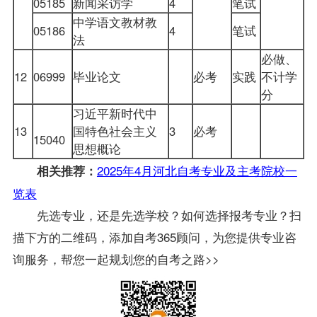
05185
新闻采访学
4
笔试
中学语文教材教
05186
4
笔试
法
必做、
12
06999
毕业论文
必考
实践
不计学
分
习近平新时代中
13
国特色社会主义
3
必考
15040
思想概论
2025年4月河北自考专业及主考院校一
相关推荐：
览表
先选专业，还是先选学校？如何选择报考专业？扫
描下方的二维码，添加自考365顾问，为您提供专业咨
询服务，帮您一起规划您的自考之路>>