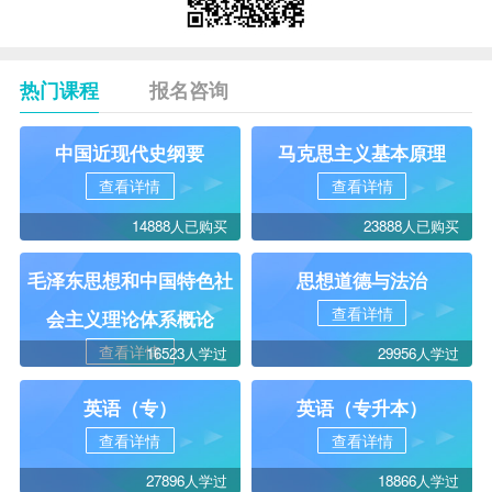
热门课程
报名咨询
中国近现代史纲要
马克思主义基本原理
查看详情
查看详情
14888人已购买
23888人已购买
毛泽东思想和中国特色社
思想道德与法治
查看详情
会主义理论体系概论
查看详情
16523人学过
29956人学过
英语（专）
英语（专升本）
查看详情
查看详情
27896人学过
18866人学过