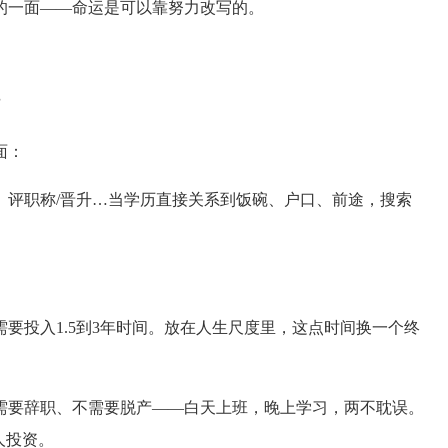
的一面——命运是可以靠努力改写的。
”
面：
、评职称/晋升…当学历直接关系到饭碗、户口、前途，搜索
要投入1.5到3年时间。放在人生尺度里，这点时间换一个终
需要辞职、不需要脱产——白天上班，晚上学习，两不耽误。
人投资。