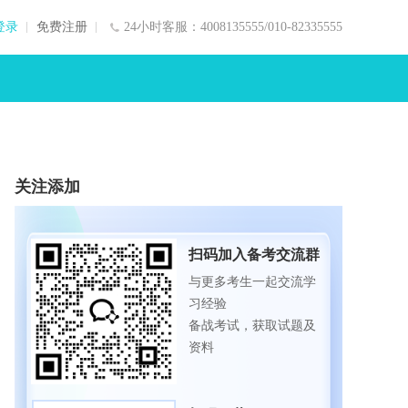
登录
免费注册
24小时客服：4008135555/010-82335555
关注添加
扫码加入备考交流群
与更多考生一起交流学
习经验
备战考试，获取试题及
资料