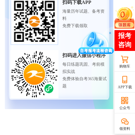
扫码下载APP
海量历年试题、备考资
料
免费下载领取
扫码进入微信小程序
每日练题巩固、考前模
购物车
拟实战
免费体验自考365海量试
题
APP下载
公众号
领资料