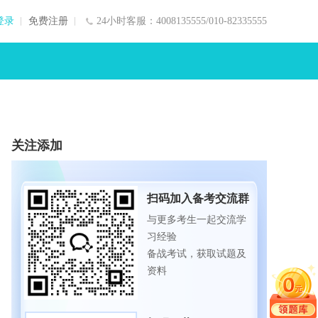
登录
免费注册
24小时客服：4008135555/010-82335555
关注添加
扫码加入备考交流群
与更多考生一起交流学
习经验
备战考试，获取试题及
资料