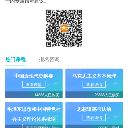
一的专属报考建议。
热门课程
报名咨询
中国近现代史纲要
马克思主义基本原理
查看详情
查看详情
14888人已购买
23888人已购买
毛泽东思想和中国特色社
思想道德与法治
查看详情
会主义理论体系概论
查看详情
16523人学过
29956人学过