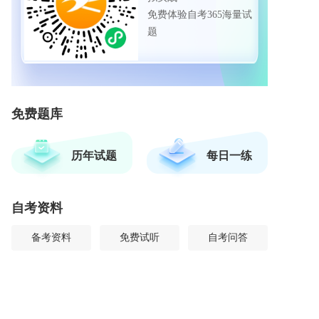
免费体验自考365海量试
题
免费题库
历年试题
每日一练
自考资料
备考资料
免费试听
自考问答