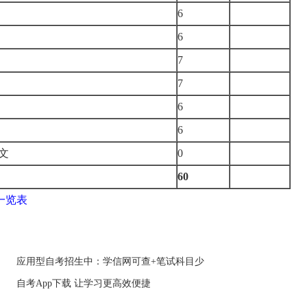
6
6
7
7
6
6
文
0
60
一览表
应用型自考招生中：学信网可查+笔试科目少
自考App下载 让学习更高效便捷