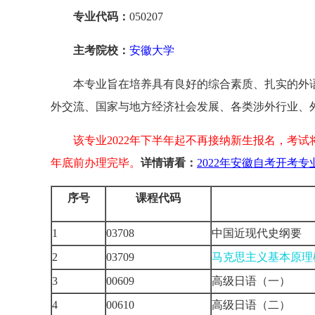
专业代码：
050207
主考院校：
安徽大学
本专业旨在培养具有良好的综合素质、扎实的外
外交流、国家与地方经济社会发展、各类涉外行业、
该专业2022年下半年起不再接纳新生报名，考试将
年底前办理完毕。
详情请看：
2022年安徽自考开考专
序号
课程代码
1
03708
中国近现代史纲要
2
03709
马克思主义基本原理
3
00609
高级日语（一）
4
00610
高级日语（二）