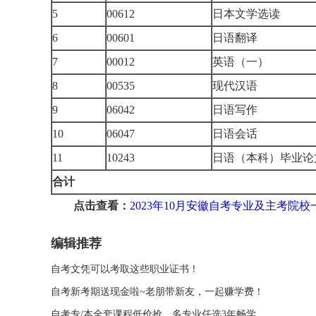
5
00612
日本文学选读
6
00601
日语翻译
7
00012
英语（一）
8
00535
现代汉语
9
06042
日语写作
10
06047
日语会话
11
10243
日语（本科）毕业论
合计
点击查看：
2023年10月安徽自考专业及主考院校
编辑推荐
自考文凭可以考取这些职业证书！
自考新考期送现金啦~老朋带新友，一起赚学费！
自考专/本全套课程低价抢，多专业任选3年畅学