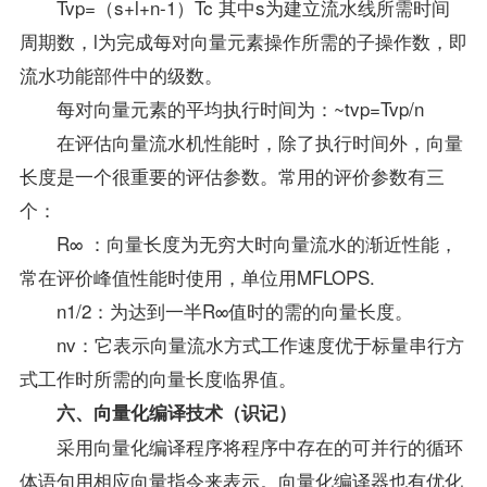
Tvp=（s+l+n-1）Tc 其中s为建立流水线所需时间
周期数，l为完成每对向量元素操作所需的子操作数，即
流水功能部件中的级数。
每对向量元素的平均执行时间为：~tvp=Tvp/n
在评估向量流水机性能时，除了执行时间外，向量
长度是一个很重要的评估参数。常用的评价参数有三
个：
R∞ ：向量长度为无穷大时向量流水的渐近性能，
常在评价峰值性能时使用，单位用MFLOPS.
n1/2：为达到一半R∞值时的需的向量长度。
nv：它表示向量流水方式工作速度优于标量串行方
式工作时所需的向量长度临界值。
六、向量化编译技术（识记）
采用向量化编译程序将程序中存在的可并行的循环
体语句用相应向量指令来表示。向量化编译器也有优化