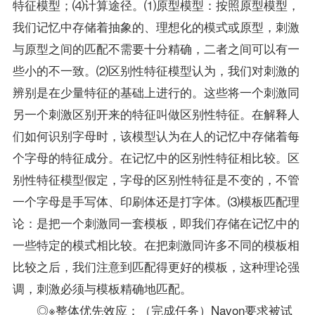
特征模型；⑷计算途径。⑴原型模型：按照原型模型，
我们记忆中存储着抽象的、理想化的模式或原型，刺激
与原型之间的匹配不需要十分精确，二者之间可以有一
些小的不一致。⑵区别性特征模型认为，我们对刺激的
辨别是在少量特征的基础上进行的。这些将一个刺激同
另一个刺激区别开来的特征叫做区别性特征。在解释人
们如何识别字母时，该模型认为在人的记忆中存储着每
个字母的特征成分。在记忆中的区别性特征相比较。区
别性特征模型假定，字母的区别性特征是不变的，不管
一个字母是手写体、印刷体还是打字体。⑶模板匹配理
论：是把一个刺激同一套模板，即我们存储在记忆中的
一些特定的模式相比较。在把刺激同许多不同的模板相
比较之后，我们注意到匹配得更好的模板，这种理论强
调，刺激必须与模板精确地匹配。
◎※整体优先效应：（完成任务）Navon要求被试