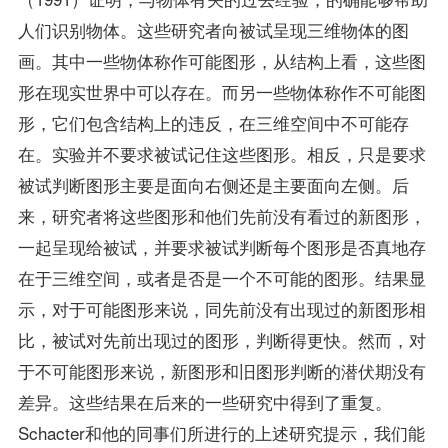
人们识别物体。这些研究者向被试呈现三维物体的图
画。其中一些物体称作可能图形，从结构上看，这些图
形在现实世界中可以存在。而另一些物体称作不可能图
形，它们包含结构上的违反，在三维空间中不可能存
在。实验并不要求被试记住这些图形。相反，只是要求
被试判断图形主要是面向右侧还是主要面向左侧。后
来，研究者将这些图形和他们先前没有看过的新图形，
一起呈现给被试，并要求被试判断每个图形是否真地存
在于三维空间，或者是否是一个不可能的图形。结果显
示，对于可能图形来说，同先前没有出现过的新图形相
比，被试对先前出现过的图形，判断得更快。然而，对
于不可能图形来说，新图形和旧图形判断的潜伏期没有
差异。这些结果在后来的一些研究中得到了重复。
Schacter和他的同事们所进行的上述研究提示，我们能