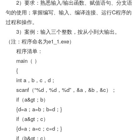
2）要求：熟悉输入/输出函数、赋值语句、分支语
句的使用；掌握编写、输入、编译连接、运行C程序的
过程和操作。
3）案例：输入三个整数，按从小到大输出。
（注：程序命名为e1_1.exe）
程序清单：
main（ ）
{
int a，b，c，d；
scanf（“%d，%d，%d”，&a，&b，&c）；
if（a&gt；b）
{d=a；a=b；b=d；}
if（a&gt；c）
{d=a；a=c；c=d；}
if（b&gt；c）