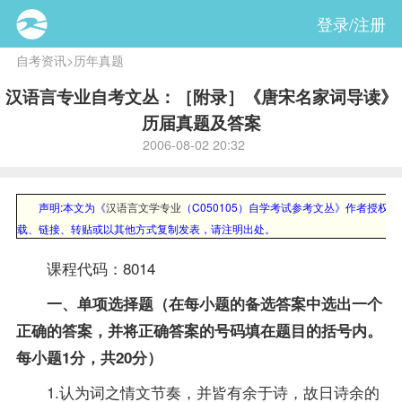
登录/注册
自考资讯
>
历年真题
汉语言专业自考文丛：［附录］《唐宋名家词导读》
历届真题及答案
2006-08-02 20:32
声明:本文为《
汉语言文学专业
（C050105）自学考试参考文丛》作者授权自
载、链接、转贴或以其他方式复制发表，请注明出处。
课程
代码：8014
一、单项选择题（在每小题的备选答案中选出一个
正确的答案，并将正确答案的号码填在题目的括号内。
每小题1分，共20分）
1.认为词之情文节奏，并皆有余于诗，故日诗余的