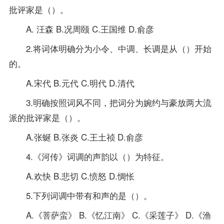
批评家是（）。
A. 汪森 B.况周颐 C.王国维 D.俞彦
2.将词体明确分为小令、中调、长调是从（）开始
的。
A.宋代 B.元代 C.明代 D.清代
3.明确按照词风不同，把词分为婉约与豪放两大流
派的批评家是（）。
A.张蜒 B.张炎 C.王土祯 D.俞彦
4.《河传》词调的声韵以（）为特征。
A.欢快 B.悲切 C.愤怒 D.惆怅
5.下列词调中带有和声的是（）。
A.《菩萨蛮》 B.《忆江南》 C.《采莲子》 D.《渔