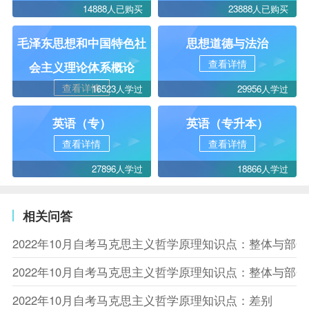
14888人已购买
23888人已购买
毛泽东思想和中国特色社
思想道德与法治
查看详情
会主义理论体系概论
查看详情
16523人学过
29956人学过
英语（专）
英语（专升本）
查看详情
查看详情
27896人学过
18866人学过
相关问答
2022年10月自考马克思主义哲学原理知识点：整体与部
2022年10月自考马克思主义哲学原理知识点：整体与部
2022年10月自考马克思主义哲学原理知识点：差别