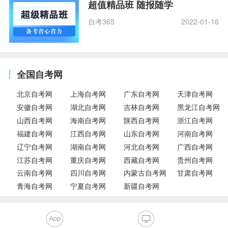
超值精品班 随报随学
自考365
2022-01-16
全国自考网
北京自考网
上海自考网
广东自考网
天津自考网
安徽自考网
湖北自考网
吉林自考网
黑龙江自考网
山西自考网
海南自考网
陕西自考网
浙江自考网
福建自考网
江西自考网
山东自考网
河南自考网
辽宁自考网
湖南自考网
河北自考网
广西自考网
江苏自考网
重庆自考网
西藏自考网
贵州自考网
云南自考网
四川自考网
内蒙古自考网
甘肃自考网
青海自考网
宁夏自考网
新疆自考网