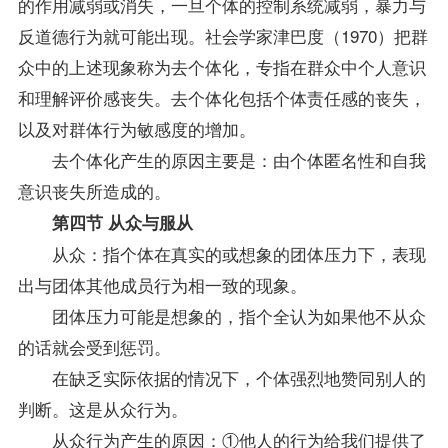
的作用减弱或消失，一旦个体的控制系统减弱，暴力与
反道德行为就可能出现。社会学家津巴度（1970）把群
众中的上述现象称为去个体化，专指在群众中个人意识
和理解评价感丧失。去个体化包括个体责任感的丧失，
以及对群体行为敏感度的增加。
去个体化产生的原因主要是：由个体匿名性和自我
意识丧失所造成的。
第四节 从众与服从
从众：指个体在真实的或想象的团体压力下，表现
出与团体其他成员行为相一致的现象。
团体压力可能是想象的，指个全认为如果他不从众
的话就会受到惩罚。
在缺乏实际依据的情况下，个体强烈地赞同别人的
判断。这是从众行为。
从众行为产生的原因：①他人的行为给我们提供了