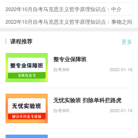
2022年10月自考马克思主义哲学原理知识点：中介
2022年10月自考马克思主义哲学原理知识点：事物之间
课程推荐
更多
整专业保障班
自考365
2022-01-16
无忧实验班 扫除单科拦路虎
自考365
2022-01-16