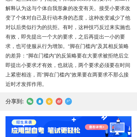
解释认为这与个体自我形象的改变有关。接受小要求改
变了个体对自己及行动本身的态度，这种改变减少了他
对以后类似行为的抗拒。有时，这种技巧反过来实施也
有效，即先提出一个大的要求，之后再提出一小的要
求，也可使服从行为增加。“脚在门槛内”及其相反策略
的差异：“脚在门槛内”的反策略要在大要求被拒绝后立
即提出小要求才有效，也就说，两个要求必须要在时间
上紧密相连，而“脚在门槛内”效果要在两要求不那么接
近时才发挥作用。
分享到: